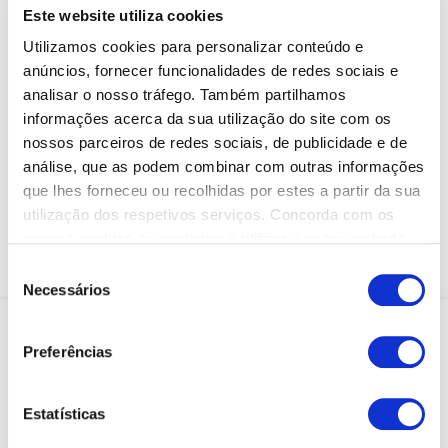
Este website utiliza cookies
Couvert (Pão e Manteigas)
Utilizamos cookies para personalizar conteúdo e
Patanisca de Bacalhau
anúncios, fornecer funcionalidades de redes sociais e
analisar o nosso tráfego. Também partilhamos
Peixinhos da Horta
Presunto Pata Negra
informações acerca da sua utilização do site com os
nossos parceiros de redes sociais, de publicidade e de
Paio do Lombo Pata Negra
análise, que as podem combinar com outras informações
Amêijoas À Bulhão Pato
que lhes forneceu ou recolhidas por estes a partir da sua
Camarão Tigre na Grelhar (unidade)
utilização dos respetivos serviços. Concorda com os
Gambas Cozidas ou al Ajillo
nossos cookies se continuar a utilizar o nosso website.
Maionese de Gambas (verão)
Seleção
Mioleira de Cabrito c/ Ovos
Necessários
de
consentimento
Preferências
Estatísticas