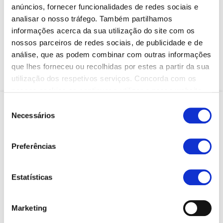
anúncios, fornecer funcionalidades de redes sociais e
analisar o nosso tráfego. Também partilhamos
Canja de Pato (Diário)
informações acerca da sua utilização do site com os
Caldo do Cozido (Carne) (3ª Feira)
nossos parceiros de redes sociais, de publicidade e de
Feijão Verde
análise, que as podem combinar com outras informações
que lhes forneceu ou recolhidas por estes a partir da sua
Feijão Encarnado c/ Hortaliça
Puré de Legumes
utilização dos respetivos serviços. Concorda com os
nossos cookies se continuar a utilizar o nosso website.
Seleção
Necessários
de
consentimento
Preferências
Estatísticas
Marketing