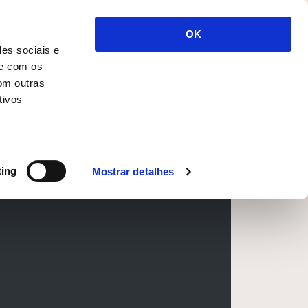
INÍCIO
MENU
HISTÓRIA
OK
des sociais e
te com os
om outras
tivos
ting
Mostrar detalhes